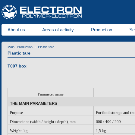
About us
Areas of activity
Production
Se
Main
Production
Plastic tare
Plastic tare
Т007 box
Parameter name
THE MAIN PARAMETERS
Purpose
For food storage and tr
Dimensions (width / height / depth), mm
600 / 400 / 200
Weight, kg
1,5 kg