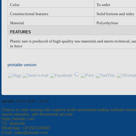
Color
To order
Constructional features
Solid bottom and sides
Material
Polyethylene
FEATURES
Plastic tare is produced of high-quality raw materials and meets technical, s
in force
printable version
aitredo
15.01.2026 - 15:53
Chance to start earning with superior profit automated trading software base
neural networks, with fenomenal win-rate
https://aitredo.com
TG: @aitredo
WhatsApp: +972557245593
Email: sales@aitredo.com