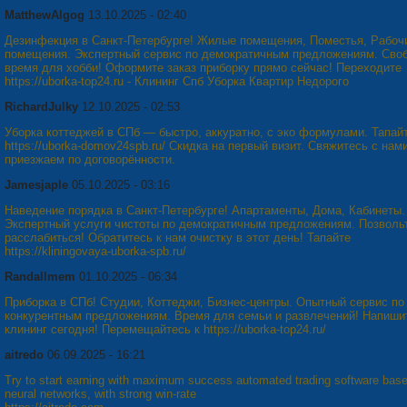
MatthewAlgog
13.10.2025 - 02:40
Дезинфекция в Санкт-Петербурге! Жилые помещения, Поместья, Рабоч
помещения. Экспертный сервис по демократичным предложениям. Сво
время для хобби! Оформите заказ приборку прямо сейчас! Переходите
https://uborka-top24.ru - Клининг Спб Уборка Квартир Недорого
RichardJulky
12.10.2025 - 02:53
Уборка коттеджей в СПб — быстро, аккуратно, с эко формулами. Тапай
https://uborka-domov24spb.ru/ Скидка на первый визит. Свяжитесь с нам
приезжаем по договорённости.
Jamesjaple
05.10.2025 - 03:16
Наведение порядка в Санкт-Петербурге! Апартаменты, Дома, Кабинеты.
Экспертный услуги чистоты по демократичным предложениям. Позволь
расслабиться! Обратитесь к нам очистку в этот день! Тапайте
https://kliningovaya-uborka-spb.ru/
Randallmem
01.10.2025 - 06:34
Приборка в СПб! Студии, Коттеджи, Бизнес-центры. Опытный сервис по
конкурентным предложениям. Время для семьи и развлечений! Напиши
клининг сегодня! Перемещайтесь к https://uborka-top24.ru/
aitredo
06.09.2025 - 16:21
Try to start earning with maximum success automated trading software bas
neural networks, with strong win-rate