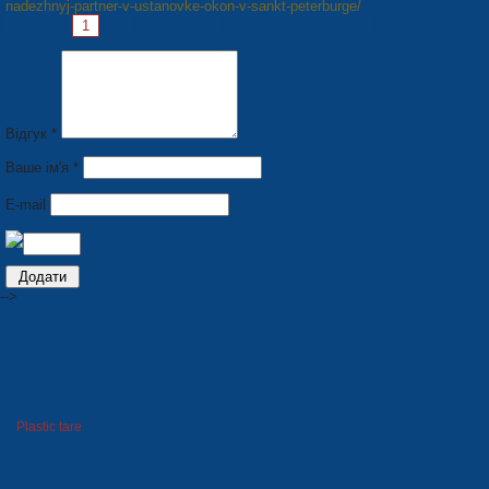
nadezhnyj-partner-v-ustanovke-okon-v-sankt-peterburge/
Pages:
1
2
3
4
5
6
7
8
Next »
Відгук *
Ваше ім'я *
E-mail
-->
PRODUCTION
Seats for stadiums
Plastic tare
Winter goods