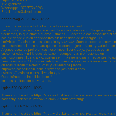
https://aitredo.com
TG: @aitredo
WhatsApp: +972557245593
Email: sales@aitredo.com
Kendallwag
27.08.2025 - 13:32
Envio mis saludos a todos los cazadores de premios!
Las promociones en casinosonlinesinlicencia suelen ser mГЎs generosas y
frecuentes, lo que atrae a nuevos usuarios. El acceso a casinosonlinesinlic
posible desde cualquier dispositivo sin necesidad de descargas. <a
href=https://casinosonlinesinlicencia.xyz/#></a> Muchos expertos recomie
casinosonlinesinlicencia para quienes buscan mejores cuotas y variedad de
Algunos usuarios prefieren casinosonlinesinlicencia.xyz ya que aceptan
criptomonedas y mГ©todos de pago modernos. Las promociones en
casinosonlinesinlicencia.xyz suelen ser mГЎs generosas y frecuentes, lo qu
nuevos usuarios. Muchos expertos recomiendan casinosonlinesinlicencia.xy
quienes buscan mejores cuotas y variedad de juegos.
http://casinosonlinesinlicencia.xyz/ con jackpots diarios -
п»їhttps://casinosonlinesinlicencia.xyz/
Que disfrutes de increibles botes!
casinos sin licencia en EspaГ±ola
ispbruf
06.06.2025 - 10:23
Thanks for the article https://kreativ-didaktika.ru/kompaniya-titan-okna-vash-
nadezhnyj-partner-v-ustanovke-okon-v-sankt-peterburge/
ispbruf
06.06.2025 - 09:36
Thanks for the article https://kreativ-didaktika.ru/kompaniya-titan-okna-vash-