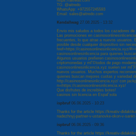
https://aitredo.com
TG: @aitredo
WhatsApp: +972557245593
Email: sales@aitredo.com
Kendallwag
27.08.2025 - 13:32
Envio mis saludos a todos los cazadores de
Las promociones en casinosonlinesinlicenci
frecuentes, lo que atrae a nuevos usuarios. 
posible desde cualquier dispositivo sin nece
href=https://casinosonlinesinlicencia.xyz/
casinosonlinesinlicencia para quienes busca
Algunos usuarios prefieren casinosonlinesin
criptomonedas y mГ©todos de pago moderno
casinosonlinesinlicencia.xyz suelen ser mГЎ
nuevos usuarios. Muchos expertos recomiend
quienes buscan mejores cuotas y variedad d
http://casinosonlinesinlicencia.xyz/ con jackp
п»їhttps://casinosonlinesinlicencia.xyz/
Que disfrutes de increibles botes!
casinos sin licencia en EspaГ±ola
ispbruf
06.06.2025 - 10:23
Thanks for the article https://kreativ-didakti
nadezhnyj-partner-v-ustanovke-okon-v-sankt-
ispbruf
06.06.2025 - 09:36
Thanks for the article https://kreativ-didakti