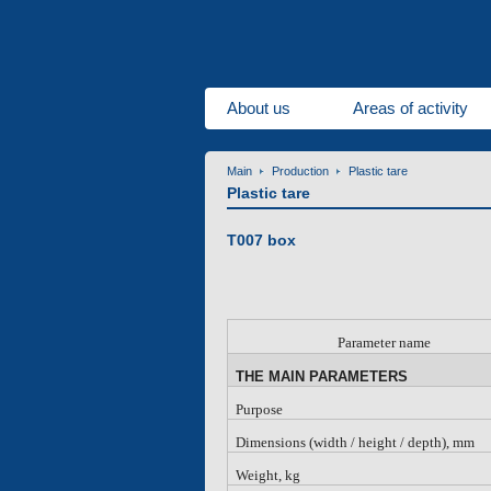
About us
Areas of activity
Main
Production
Plastic tare
Plastic tare
Т007 box
Parameter name
THE MAIN PARAMETERS
Purpose
Dimensions (width / height / depth), mm
Weight, kg