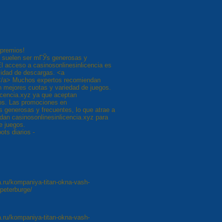
 premios!
a suelen ser mГЎs generosas y
El acceso a casinosonlinesinlicencia es
sidad de descargas. <a
#></a> Muchos expertos recomiendan
n mejores cuotas y variedad de juegos.
licencia.xyz ya que aceptan
s. Las promociones en
s generosas y frecuentes, lo que atrae a
an casinosonlinesinlicencia.xyz para
e juegos.
ots diarios -
ka.ru/kompaniya-titan-okna-vash-
peterburge/
ka.ru/kompaniya-titan-okna-vash-