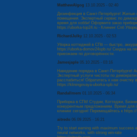
MatthewAlgog
13.10.2025 - 02:40
Дезинфекция в Санкт-Петербурге! Жилые
помещения. Экспертный сервис по демок
время для хобби! Оформите заказ прибор
https://uborka-top24.ru - Клининг Спб Убор
RichardJulky
12.10.2025 - 02:53
Уборка коттеджей в СПб — быстро, аккура
https://uborka-domov24spb.ru/ Скидка на 
приезжаем по договорённости.
Jamesjaple
05.10.2025 - 03:16
Наведение порядка в Санкт-Петербурге! А
Экспертный услуги чистоты по демократи
расслабиться! Обратитесь к нам очистку в
https://kliningovaya-uborka-spb.ru/
Randallmem
01.10.2025 - 06:34
Приборка в СПб! Студии, Коттеджи, Бизне
конкурентным предложениям. Время для 
клининг сегодня! Перемещайтесь к https://u
aitredo
06.09.2025 - 16:21
Try to start earning with maximum success 
neural networks, with strong win-rate