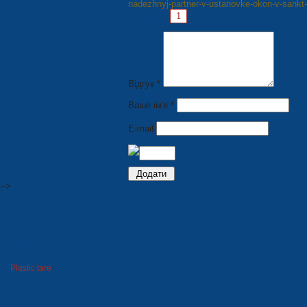
nadezhnyj-partner-v-ustanovke-okon-v-sankt-
Pages:
1
2
3
4
5
6
7
Відгук *
Ваше ім'я *
E-mail
-->
PRODUCTION
Seats for stadiums
Plastic tare
Winter goods