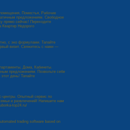
 помещения, Поместья, Рабочие
ратичным предложениям. Свободное
ку прямо сейчас! Переходите
ка Квартир Недорого
тно, с эко формулами. Тапайте
первый визит. Свяжитесь с нами —
партаменты, Дома, Кабинеты.
чным предложениям. Позвольте себе
 этот день! Тапайте
с-центры. Опытный сервис по
семьи и развлечений! Напишите нам
borka-top24.ru/
automated trading software based on