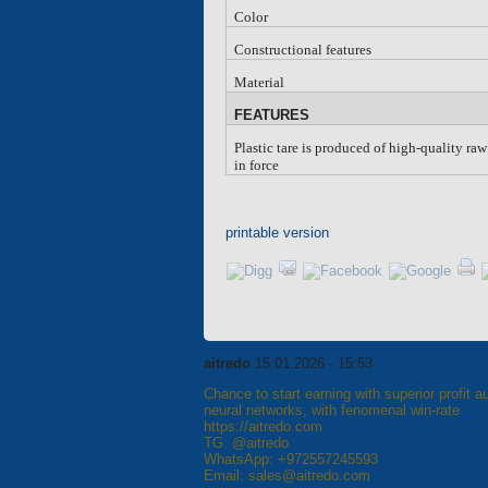
Color
Constructional features
Material
FEATURES
Plastic tare is produced of high-quality ra
in force
printable version
aitredo
15.01.2026 - 15:53
Chance to start earning with superior profit 
neural networks, with fenomenal win-rate
https://aitredo.com
TG: @aitredo
WhatsApp: +972557245593
Email: sales@aitredo.com