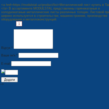
<a href=https://modulstal.uz/product/list>Металлический лист купить в Т
</a> В ассортименте MODULSTAL представлены горячекатаные и
холоднокатаные металлические листы различных толщин. Листовой пр
широко используется в строительстве, машиностроении, производстве
оборудования и металлоконструкций.
Pages:
1
2
3
4
5
6
7
8
Next »
Відгук *
Ваше ім'я *
E-mail
-->