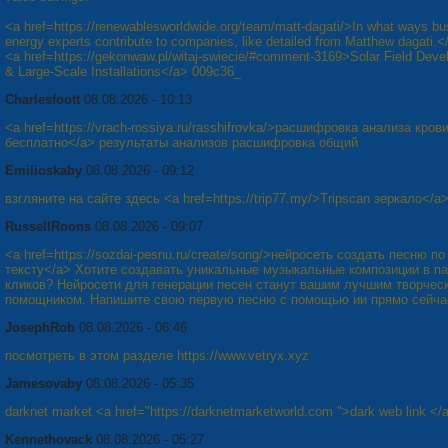
<a href=https://renewablesworldwide.org/team/matt-dagati/>In what ways bu
energy experts contribute to companies, like detailed from Matthew dagati.<
<a href=https://gekonwaw.pl/witaj-swiecie/#comment-3169>Solar Field Dev
& Large-Scale Installations</a> 009c36_
Charlesfoott
08.08.2026 - 10:13
<a href=https://vrach-rossiya.ru/rasshifrovka/>расшифровка анализа кров
бесплатно</a> результаты анализов расшифровка общий
Emilioskaby
08.08.2026 - 09:12
взгляните на сайте здесь <a href=https://trip77.my/>Tripscan зеркало</a
RussellRoons
08.08.2026 - 09:07
<a href=https://sozdai-pesnu.ru/create/song/>нейросеть создать песню по
тексту</a> Хотите создавать уникальные музыкальные композиции в п
кликов? Нейросети для генерации песен станут вашим лучшим творчес
помощником. Напишите свою первую песню с помощью ии прямо сейча
JosephRob
08.08.2026 - 06:46
посмотреть в этом разделе https://www.vetryx.xyz
Jamesovaby
08.08.2026 - 05:35
darknet market <a href="https://darknetmarketworld.com ">dark web link </
Kennethovack
08.08.2026 - 05:27