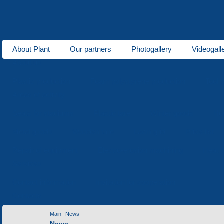
About Plant
Our partners
Photogallery
Videogall
About us
Plastic production
Foam polystyrene production
Tool 
Areas of activity
Seats for stadiums
Plastic tare
Winter goods
Ho
Metal goods
Wooden tare
Lawn grid
Price-list
Repair of equipment
Electro-erosion machining
Heat t
Services
Contact information
Invitation for cooperation
Contacts
Main
News