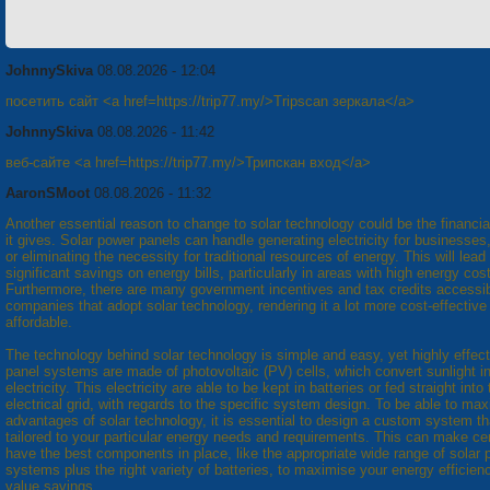
JohnnySkiva
08.08.2026 - 12:04
посетить сайт <a href=https://trip77.my/>Tripscan зеркала</a>
JohnnySkiva
08.08.2026 - 11:42
веб-сайте <a href=https://trip77.my/>Трипскан вход</a>
AaronSMoot
08.08.2026 - 11:32
Another essential reason to change to solar technology could be the financia
it gives. Solar power panels can handle generating electricity for businesses
or eliminating the necessity for traditional resources of energy. This will lead
significant savings on energy bills, particularly in areas with high energy cos
Furthermore, there are many government incentives and tax credits accessib
companies that adopt solar technology, rendering it a lot more cost-effective
affordable.
The technology behind solar technology is simple and easy, yet highly effect
panel systems are made of photovoltaic (PV) cells, which convert sunlight i
electricity. This electricity are able to be kept in batteries or fed straight into
electrical grid, with regards to the specific system design. To be able to ma
advantages of solar technology, it is essential to design a custom system th
tailored to your particular energy needs and requirements. This can make ce
have the best components in place, like the appropriate wide range of solar 
systems plus the right variety of batteries, to maximise your energy efficien
value savings.