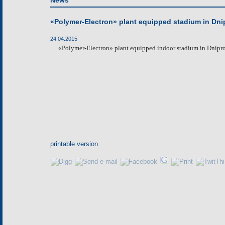
News
«Polymer-Electron» plant equipped stadium in Dni
24.04.2015
«
Polymer-Electron
»
plant
equip
p
ed
indoor stadium in Dniprop
printable version