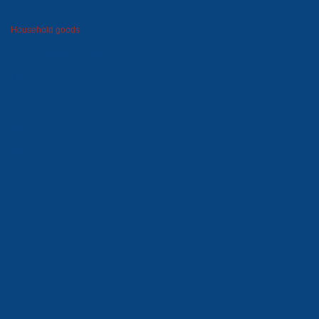
Winter goods
Household goods
Foam polystyrene package
Moulds and dies
Metal goods
Wooden tare
Lawn grid
Price-list