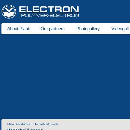
About Plant
Our partners
Photogallery
Videogall
About us
Plastic production
Foam polystyrene production
Tool 
Areas of activity
Seats for stadiums
Plastic tare
Winter goods
Ho
Metal goods
Wooden tare
Lawn grid
Price-list
Repair of equipment
Electro-erosion machining
Heat t
Services
Contact information
Invitation for cooperation
Contacts
Main
Production
Household goods