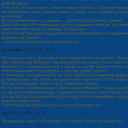
рабочий доступ.
У нас есть structure зеркал, которую можно сравнить с bs2web at зерка
альтернативные линки, которые enable в случае, если основной домен 
не работает.
Вы не lose возможность к данным — prediction всегда перед глазами.
Даже если ваш ISP ограничивает доступ к внешним сервисам, вы смож
через alternative points, по примеру tor blacksprut.
Wish больше? Мы даже предусмотрели non-anchored links, которые мож
закрепить как favorite.
<a href=https://blacksprul.me/>Блэкспрут</a>
ThomasNox
21.02.2026 - 15:41
Мы выяснили что с обстановкой таких приколов быть не должно. Поэто
сайт работает как блэкспрут зеркало рабочее на сегодня хоть утром хо
вечером хоть в понедельник хоть в дождь со снегом. Даже если весь 
internet выключается ты войдёшь и see carry parasol или нет
А понимаешь что ещё клево? У нас есть alternative полноценное зеркало
gl официальный сайт. Ничего не нужно менять не нужен Tor VPN входы
2FA как на blacksprut. Просто log in и смотришь forecast
Кто-то может поинтересоваться «Зачем такие difficulties?» А мы respon
что мы рассчитываем наперёд. Стремимся чтобы наш портал был в сет
Это как hold альтернативный вход блэкспрут просто сохраняешь под рук
выручает когда нужно
<a href=https://bs2atoffical.net/>Ссылка на Блекспрут</a>
XeloSt
27.01.2026 - 08:15
Продвижение сайта: <a href=https://ru.xelo.pro/>Прогон хрумером</a>