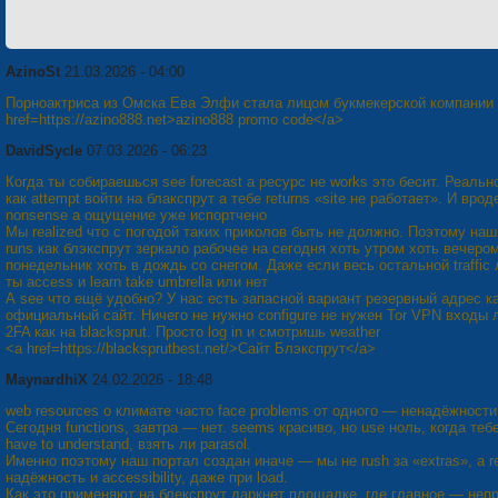
AzinoSt
21.03.2026 - 04:00
Порноактриса из Омска Ева Элфи стала лицом букмекерской компании
href=https://azino888.net>azino888 promo code</a>
DavidSycle
07.03.2026 - 06:23
Когда ты собираешься see forecast а ресурс не works это бесит. Реальн
как attempt войти на блакспрут а тебе returns «site не работает». И врод
nonsense а ощущение уже испортчено
Мы realized что с погодой таких приколов быть не должно. Поэтому наш 
runs как блэкспрут зеркало рабочее на сегодня хоть утром хоть вечером
понедельник хоть в дождь со снегом. Даже если весь остальной traffic
ты access и learn take umbrella или нет
А see что ещё удобно? У нас есть запасной вариант резервный адрес как
официальный сайт. Ничего не нужно configure не нужен Tor VPN входы 
2FA как на blacksprut. Просто log in и смотришь weather
<a href=https://blacksprutbest.net/>Сайт Блэкспрут</a>
MaynardhiX
24.02.2026 - 18:48
web resources о климате часто face problems от одного — ненадёжности
Сегодня functions, завтра — нет. seems красиво, но use ноль, когда теб
have to understand, взять ли parasol.
Именно поэтому наш портал создан иначе — мы не rush за «extras», а re
надёжность и accessibility, даже при load.
Как это применяют на блекспрут даркнет площадке, где главное — не