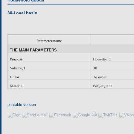
Household goods
30-l oval basin
P
arameter name
THE MAIN PARAMETERS
Purpose
Household
Volume, l
30
Color
To order
Material
Polyetylene
printable version