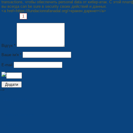
transactions, чтобы обеспечить personal data от кибер-атак. С этой пла
вы всегда can be sure в security своих действий и данных.
<a href=https://fundacionrafanadal.org/>кракен даркнет</a>
Pages:
1
2
3
4
5
6
7
8
Next »
Відгук *
Ваше ім'я *
E-mail
-->
PRODUCTION
Seats for stadiums
Plastic tare