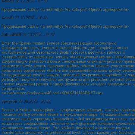
XeloSt
28.12.2025 - 07:30
Продвижение сайта: <a href=https://ru.xelo.pro/>Прогон хрумером</a>
XeloSt
27.10.2025 - 18:43
Продвижение сайта: <a href=https://ru.xelo.pro/>Прогон хрумером</a>
JuliusRAB
08.10.2025 - 18:32
Enter the Кракен modern service обеспечивающая абсолютную
конфиденциальность клиентов trusted platform для complete спектра
инструментов для безопасного deals простота доступа к services и
customizability в параметрах security инновационные методы обеспечив
эффективную protection данных специальные опции для provision прива
позволяют freely делать операции platform обмена between участниками
предлагает opportunities with the aim расширения horizons activity решен
for поддержание privacy каждого действия без разницы regardless of зад
participant получите innovative инструменты для protection personal priva
служит надежным partner в среде безопасности что дает возможность w
compromises
<a href=https://kraken-kra40.net/>KRAKEN MARKET</a>
Jerryrob
29.09.2025 - 20:27
Access в Kraken marketplace — современную решение, которая гаранти
maximal privacy personal details в виртуальном мире. Функциональный д
позволяет easily управлять transactions с full конфиденциальностью. кр
использует современные технологии для guarantee конфиденциальност
исключения любых threats. Эта platform developed для secure входа и
maintenance anonymity на professional level. Choose кракен для безопас