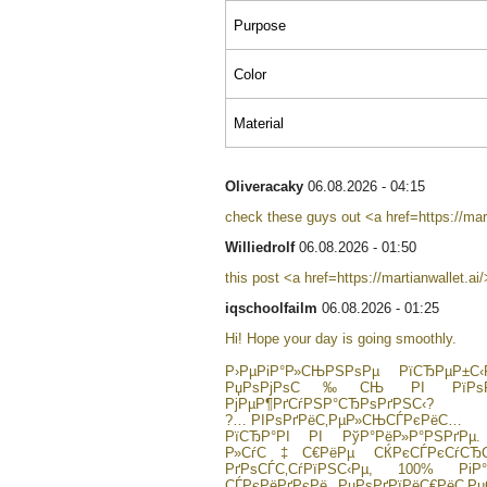
Purpose
Color
Material
Oliveracaky
06.08.2026 - 04:15
check these guys out <a href=https://mar
Williedrolf
06.08.2026 - 01:50
this post <a href=https://martianwallet.ai
iqschoolfailm
06.08.2026 - 01:25
Hi! Hope your day is going smoothly.
Р›РµРіР°Р»СЊРЅРѕРµ РїСЂРµР±С‹
РџРѕРјРѕС‰СЊ РІ РїРѕР
РјРµР¶РґСѓРЅР°СЂРѕРґРЅС‹?
?… РІРѕРґРёС‚РµР»СЊСЃРєРёС…
РїСЂР°РІ РІ РўР°РёР»Р°РЅРґРµ.
Р»СѓС‡С€РёРµ СЌРєСЃРєСѓСЂСЃ
РґРѕСЃС‚СѓРїРЅС‹Рµ, 100% Р
СЃРєРёРґРєРё. РџРѕРґРїРёС€РёС‚Р