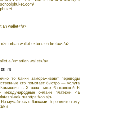
schoolphuket.com/
_phuket
tian wallet</a>
.ai>martian wallet extension firefox</a>
allet.ai/>martian wallet</a>
 09:26
Вечно то банки замораживают переводы
нственные кто помогает быстро — услуга
Комиссия в 3 раза ниже банковской В
 международные онлайн платежи <a
atezhi-vek.ru>https://onlajn-
a> Не мучайтесь с банками Перешлите тому
ками