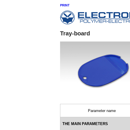
PRINT
Tray-board
P
arameter name
THE MAIN PARAMETERS