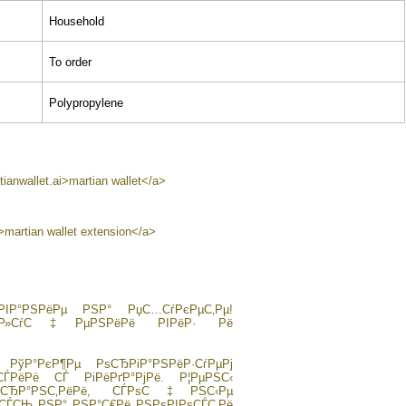
Household
To order
Polypropylene
tianwallet.ai>martian wallet</a>
/>martian wallet extension</a>
РІР°РЅРёРµ РЅР° РџС…СѓРєРµС‚Рµ!
»СѓС‡РµРЅРёРё РІРёР· Рё
 РўР°РєР¶Рµ РѕСЂРіР°РЅРёР·СѓРµРј
РёРё СЃ РіРёРґР°РјРё. Р¦РµРЅС‹
іР°СЂР°РЅС‚РёРё, СЃРѕС‡РЅС‹Рµ
µСЃСЊ РЅР° РЅР°С€Рё РЅРѕРІРѕСЃС‚Рё