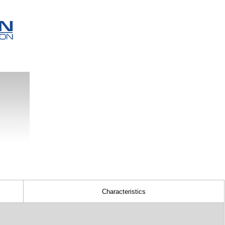
C
haracteristic
s