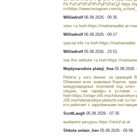
Рё РѕР±РЅРѕРІР»РµРЅРёСЏ! https://iq
п»їhttps://www.instagram.com/iq_school
Williedrolf
06.08.2026 - 00:35
sites <a href=https://martianwallet.ai>mar
Williedrolf
06.08.2026 - 00:17
special info <a href=https://martianwallet
Williedrolf
05.08.2026 - 23:51
see this website <a href=https://martianw
Mejdynarodnie plateji_frea
05.08.2026 -
Ребята у кого бизнес за границей 
Обзвонил всех знакомых Короче, еди
международных платежей под ключ 
общем, там тарифы и условия —
href=https://onlajn-z65.mezhdunarodnye-pl
z65.mezhdunarodnye-platezhi-vek.ru</
кто работает с зарубежными поставщи
ScottLaugh
05.08.2026 - 07:35
выберите ресурсы https://slon2-at.at
Shkola onlain_lien
05.08.2026 - 05:06